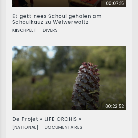
00:07:15
Et gëtt nees Schoul gehalen am
Schoulkauz zu Wëlwerwoltz
KIISCHPELT
DIVERS
00:22:52
De Projet « LIFE ORCHIS »
[NATIONAL]
DOCUMENTAIRES