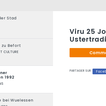
der Stad
S
Viru 25 Jo
Ustertrad
 zu Befort
ET CULTURE
Comman
PARTAGER SUR
Face
iner
en 1992
NS
 bei Wuelessen