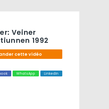
er: Veiner
itiunnen 1992
der cette vidéo
book
WhatsApp
LinkedIn