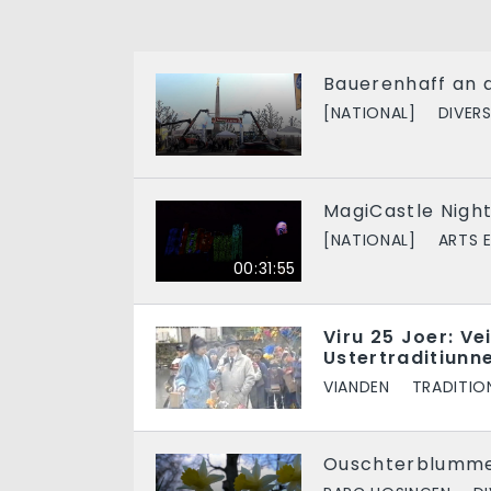
Bauerenhaff an 
[NATIONAL]
DIVER
MagiCastle Night
[NATIONAL]
ARTS 
00:31:55
Viru 25 Joer: Ve
Ustertraditiunn
VIANDEN
TRADITIO
Ouschterblumme