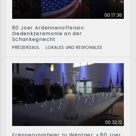
00:17:36
80 Joer Ardennenoffensiv:
Gedenkzeremonie an der
Schankegriecht
PRÉIZERDAUL
LOKALES UND REGIONALES
00:32:12
Erënnerungsfeier zu Wëntger: « 80 Joer