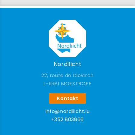
Nordliicht
22, route de Diekirch
9381 MOESTROFF
Kontakt
info@nordliicht.lu
+352 803866