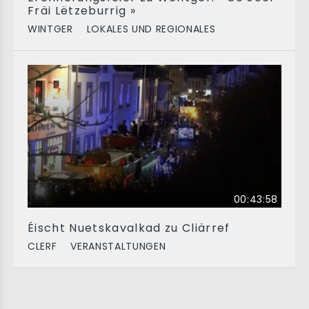
Fräi Lëtzeburrig »
WINTGER
LOKALES UND REGIONALES
00:43:58
Éischt Nuetskavalkad zu Cliärref
CLERF
VERANSTALTUNGEN