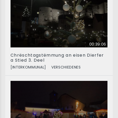
00:39:06
Chrëschtagstëmmung an eisen Dierfer
a Stied 3. Deel
[INTERKOMMUNAL]
VERSCHIEDENES