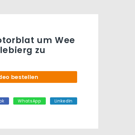
Rotorblat um Wee
lebierg zu
deo bestellen
ok
WhatsApp
LinkedIn