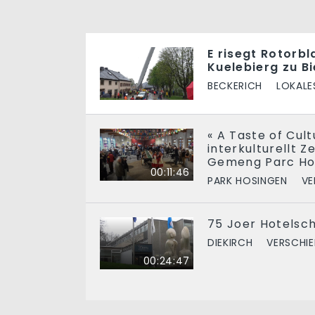
E risegt Rotorb
Kuelebierg zu B
BECKERICH
LOKALE
« A Taste of Cultu
interkulturellt 
Gemeng Parc Ho
00:11:46
PARK HOSINGEN
VE
75 Joer Hotelsch
DIEKIRCH
VERSCHI
00:24:47