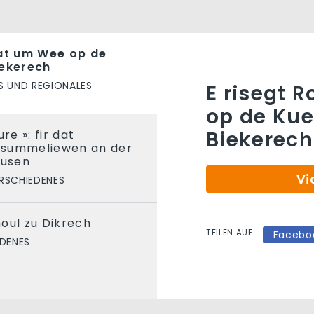
lat um Wee op de
iekerech
S UND REGIONALES
E risegt 
op de Kue
Biekerech
re »: fir dat
Zesummeliewen an der
usen
Vi
RSCHIEDENES
oul zu Dikrech
TEILEN AUF
Facebo
EDENES