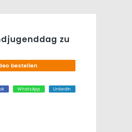
ndjugenddag zu
deo bestellen
ok
WhatsApp
LinkedIn