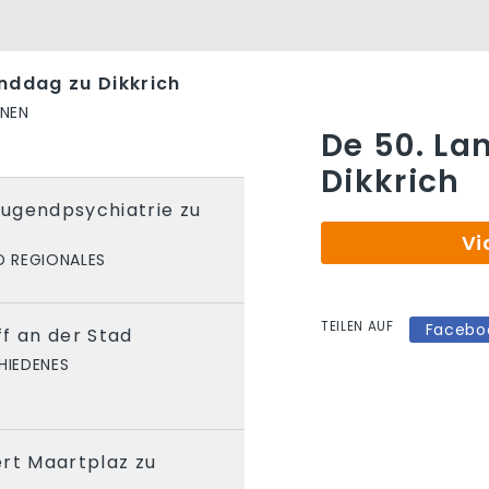
nddag zu Dikkrich
ONEN
De 50. La
Dikkrich
 Jugendpsychiatrie zu
Vi
D REGIONALES
TEILEN AUF
Facebo
f an der Stad
HIEDENES
rt Maartplaz zu