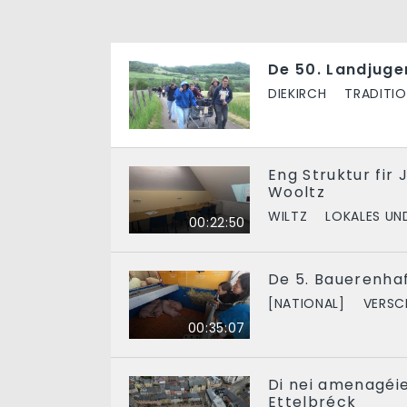
De 50. Landjuge
DIEKIRCH
TRADITI
Eng Struktur fir
Wooltz
WILTZ
LOKALES UN
00:22:50
De 5. Bauerenhaf
[NATIONAL]
VERSC
00:35:07
Di nei amenagéie
Ettelbréck