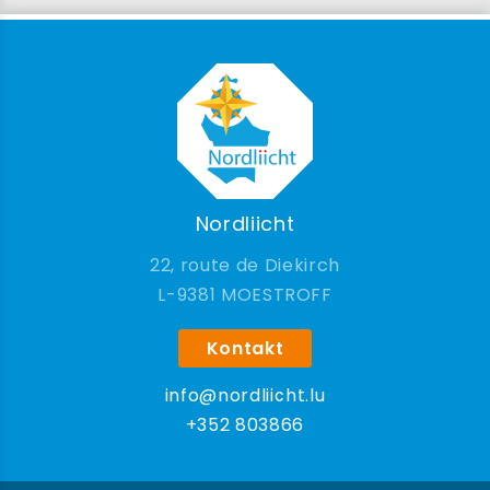
Nordliicht
22, route de Diekirch
9381 MOESTROFF
Kontakt
info@nordliicht.lu
+352 803866