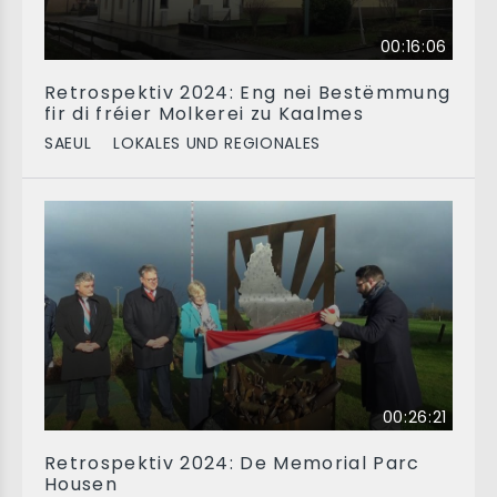
00:16:06
Retrospektiv 2024: Eng nei Bestëmmung
fir di fréier Molkerei zu Kaalmes
SAEUL
LOKALES UND REGIONALES
00:26:21
Retrospektiv 2024: De Memorial Parc
Housen