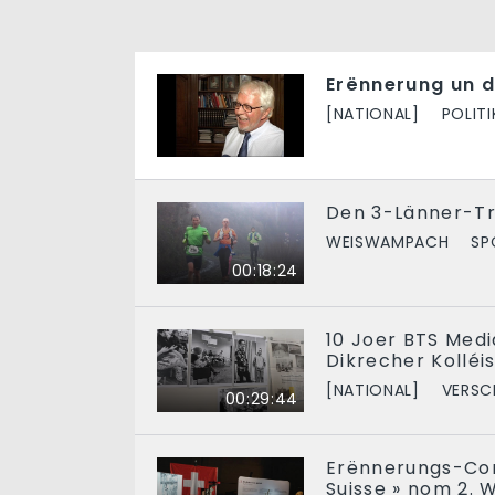
Erënnerung un d
[NATIONAL]
POLITI
Den 3-Länner-T
WEISWAMPACH
SP
00:18:24
10 Joer BTS Medi
Dikrecher Kolléi
[NATIONAL]
VERSC
00:29:44
Erënnerungs-Con
Suisse » nom 2. 