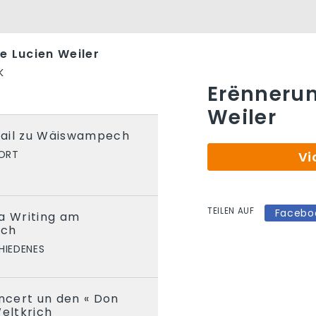
e Lucien Weiler
K
Erënnerun
Weiler
rail zu Wäiswampech
ORT
Vi
TEILEN AUF
Facebo
a Writing am
sch
HIEDENES
cert un den « Don
Weltkrich