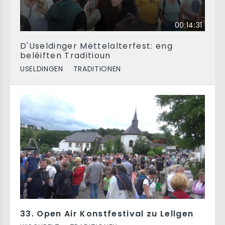
00:14:31
D'Useldinger Mëttelalterfest: eng
beléiften Traditioun
USELDINGEN
TRADITIONEN
33. Open Air Konstfestival zu Lellgen