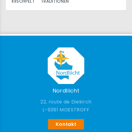
KIISCHPELT
TRADITIONEN
Nordliicht
22, route de Diekirch
9381 MOESTROFF
Kontakt