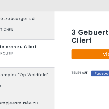
Lëtzebuerger säi
ITIONEN
3 Gebuert
Clierf
eieren zu Clierf
POLITIK
Vi
TEILEN AUF
Facebo
komplex "Op Weidfeld"
K
Pompjeesmusée zu