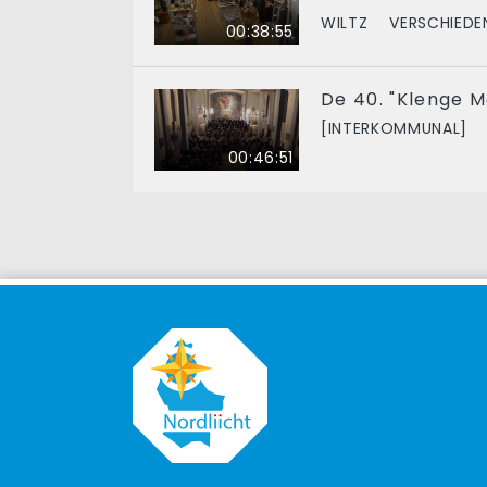
WILTZ
VERSCHIEDE
00:38:55
De 40. "Klenge M
[INTERKOMMUNAL]
00:46:51