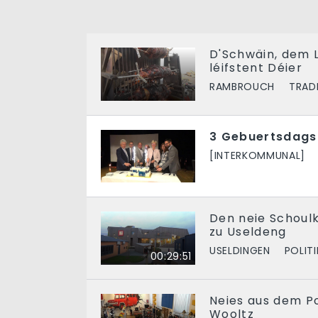
D'Schwäin, dem 
léifstent Déier
RAMBROUCH
TRAD
3 Gebuertsdagsf
[INTERKOMMUNAL]
Den neie Schoul
zu Useldeng
USELDINGEN
POLITI
00:29:51
Neies aus dem 
Wooltz