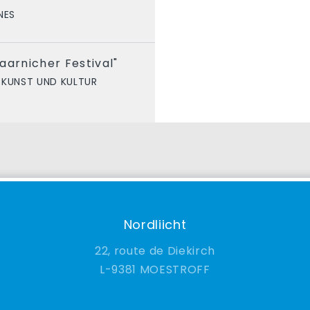
NES
aarnicher Festival"
KUNST UND KULTUR
Nordliicht
22, route de Diekirch
9381 MOESTROFF