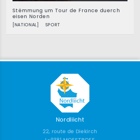
Stëmmung um Tour de France duerch
eisen Norden
[NATIONAL]
SPORT
Nordliicht
22, route de Diekirch
9381 MOESTROFF