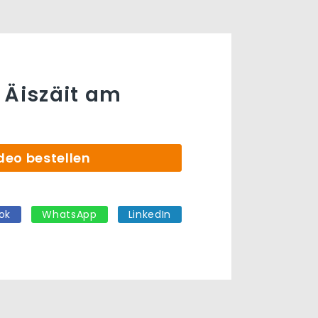
 Äiszäit am
deo bestellen
ok
WhatsApp
LinkedIn