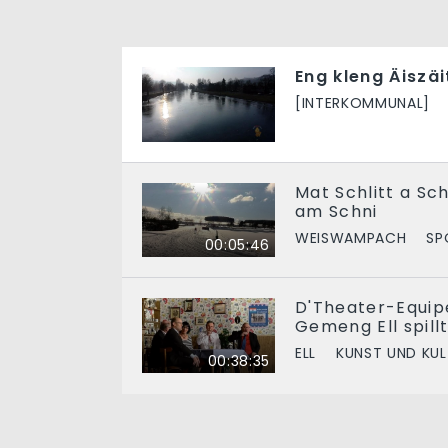
Eng kleng Äiszäi
[INTERKOMMUNAL]
Mat Schlitt a S
am Schni
WEISWAMPACH
SP
00:05:46
D'Theater-Equip
Gemeng Ell spill
ELL
KUNST UND KU
00:38:35