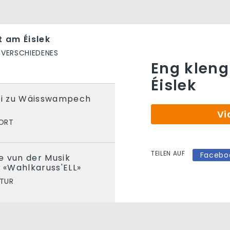
t am Éislek
VERSCHIEDENES
Eng kleng
Éislek
chi zu Wäisswampech
Vi
ORT
TEILEN AUF
Facebo
e vun der Musik
t «Wahlkaruss'ELL»
LTUR