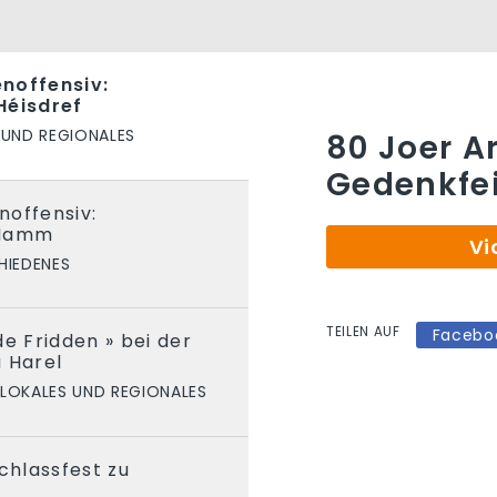
noffensiv:
Héisdref
 UND REGIONALES
80 Joer A
Gedenkfei
noffensiv:
 Hamm
Vi
HIEDENES
TEILEN AUF
Facebo
de Fridden » bei der
 Harel
LOKALES UND REGIONALES
chlassfest zu