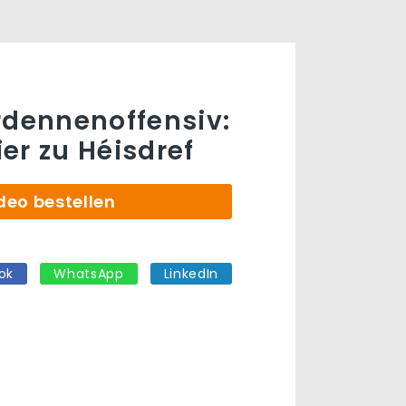
rdennenoffensiv:
er zu Héisdref
deo bestellen
ok
WhatsApp
LinkedIn