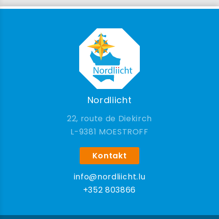
Nordliicht
22, route de Diekirch
9381 MOESTROFF
Kontakt
info@nordliicht.lu
+352 803866