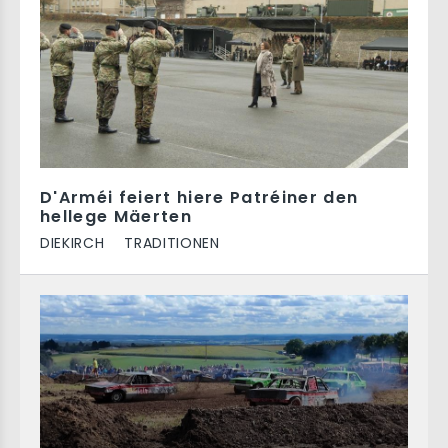
D'Arméi feiert hiere Patréiner den
hellege Mäerten
DIEKIRCH
TRADITIONEN