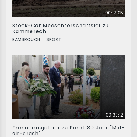
00:17:05
Stock-Car Meeschterschaftslaf zu
Rammerech
RAMBROUCH
SPORT
00:33:12
Erënnerungsfeier zu Pärel: 80 Joer "Mid-
air-crash"