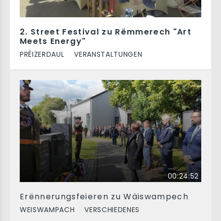
2. Street Festival zu Rëmmerech "Art
Meets Energy"
PRÉIZERDAUL
VERANSTALTUNGEN
00:24:52
Erënnerungsfeieren zu Wäiswampech
WEISWAMPACH
VERSCHIEDENES