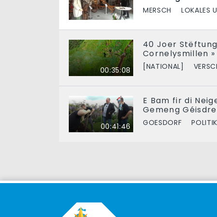
MERSCH
LOKALES 
40 Joer Stëftung 
Cornelysmillen »
[NATIONAL]
VERSC
00:35:08
E Bam fir di Nei
Gemeng Géisdre
GOESDORF
POLITI
00:41:46