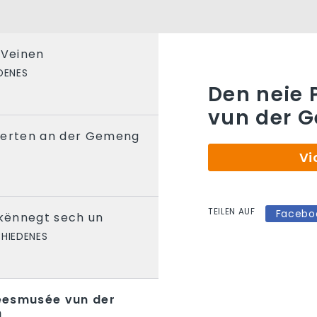
 Veinen
DENES
Den neie
vun der 
ierten an der Gemeng
Vi
TEILEN AUF
Facebo
 kënnegt sech un
HIEDENES
eesmusée vun der
h