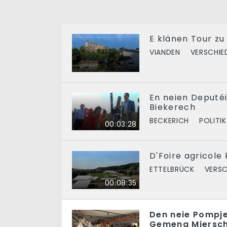
E klänen Tour zu
VIANDEN
VERSCHIE
En neien Deputé
Biekerech
BECKERICH
POLITIK
00:03:28
D'Foire agricole
ETTELBRÜCK
VERSC
00:08:35
Den neie Pompj
Gemeng Miersc