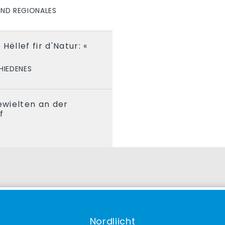
UND REGIONALES
Hëllef fir d'Natur: «
HIEDENES
gewielten an der
f
K
Nordliicht