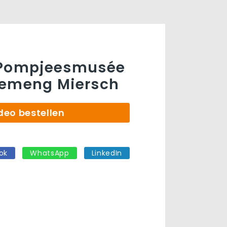
 Pompjeesmusée
Gemeng Miersch
deo bestellen
ok
WhatsApp
LinkedIn