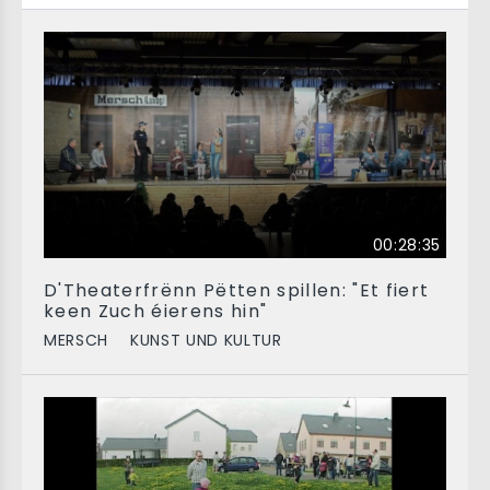
00:28:35
D'Theaterfrënn Pëtten spillen: "Et fiert
keen Zuch éierens hin"
MERSCH
KUNST UND KULTUR