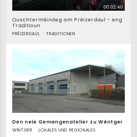
00:02:40
Ouschterméindeg am Préizerdaul - eng
Traditioun
PRÉIZERDAUL
TRADITIONEN
Den neie Gemengenatelier zu Wëntger
WINTGER
LOKALES UND REGIONALES