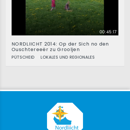
00:45:17
NORDLIICHT 2014: Op der Sich no den
Ouschtereeër zu Grooljen
PÜTSCHEID
LOKALES UND REGIONALES