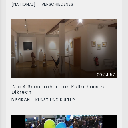
[NATIONAL]
VERSCHIEDENES
00:34:57
"2 a 4 Beenercher" am Kulturhaus zu
Dikrech
DIEKIRCH
KUNST UND KULTUR