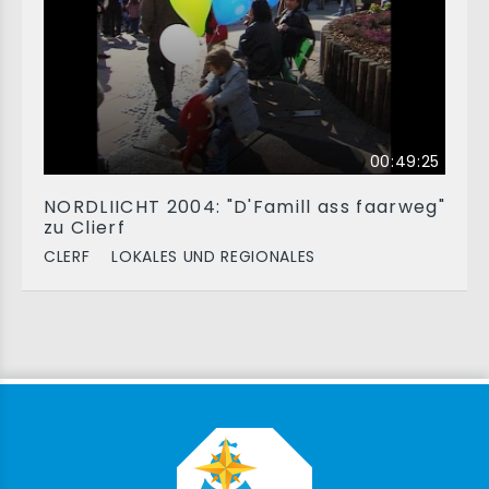
00:49:25
NORDLIICHT 2004: "D'Famill ass faarweg"
zu Clierf
CLERF
LOKALES UND REGIONALES