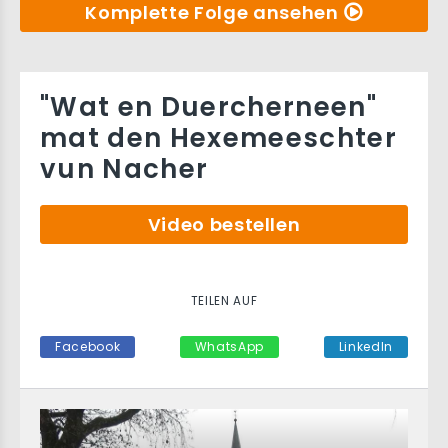
Komplette Folge ansehen
"Wat en Duercherneen"
mat den Hexemeeschter
vun Nacher
Video bestellen
TEILEN AUF
Facebook
WhatsApp
LinkedIn