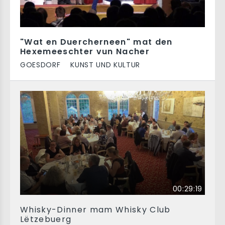
"Wat en Duercherneen" mat den
Hexemeeschter vun Nacher
GOESDORF
KUNST UND KULTUR
00:29:19
Whisky-Dinner mam Whisky Club
Lëtzebuerg