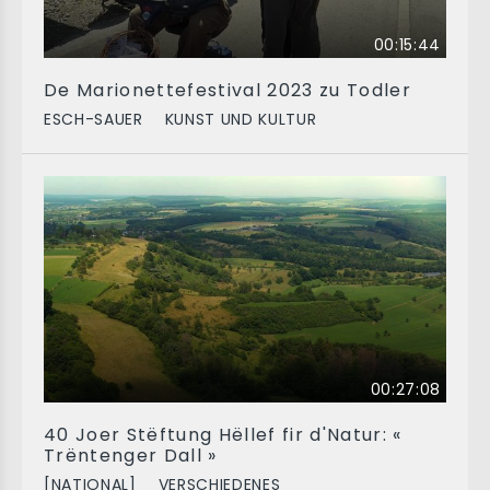
00:15:44
De Marionettefestival 2023 zu Todler
ESCH-SAUER
KUNST UND KULTUR
00:27:08
40 Joer Stëftung Hëllef fir d'Natur: «
Trëntenger Dall »
[NATIONAL]
VERSCHIEDENES