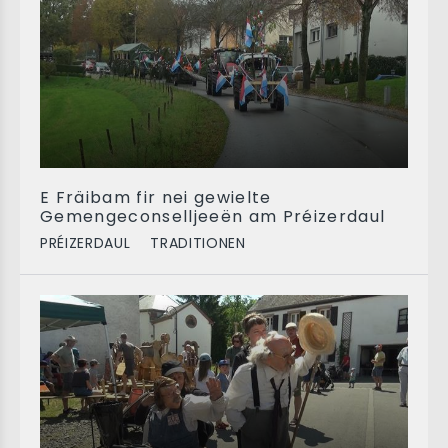
E Fräibam fir nei gewielte
Gemengeconselljeeën am Préizerdaul
PRÉIZERDAUL
TRADITIONEN