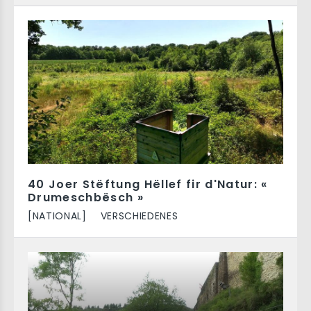
40 Joer Stëftung Hëllef fir d'Natur: «
Drumeschbësch »
[NATIONAL]
VERSCHIEDENES