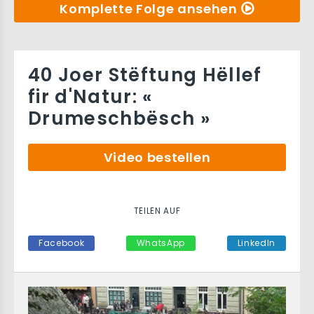
Komplette Folge ansehen
40 Joer Stëftung Hëllef
fir d'Natur: «
Drumeschbësch »
Video bestellen
TEILEN AUF
Facebook
WhatsApp
LinkedIn