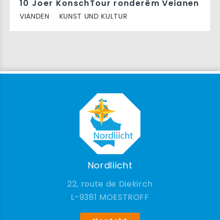
10 Joer KonschTour ronderëm Veianen
VIANDEN
KUNST UND KULTUR
Nordliicht
22, route de Diekirch
9381 MOESTROFF