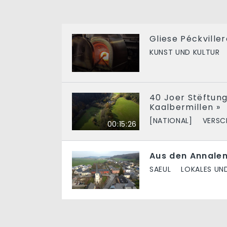
Gliese Péckville
KUNST UND KULTUR
40 Joer Stëftung 
Kaalbermillen »
[NATIONAL]
VERSC
00:15:26
Aus den Annalen
SAEUL
LOKALES UN