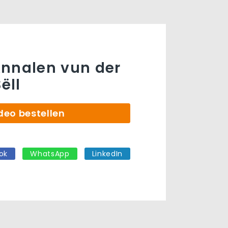
nnalen vun der
ëll
deo bestellen
ok
WhatsApp
LinkedIn