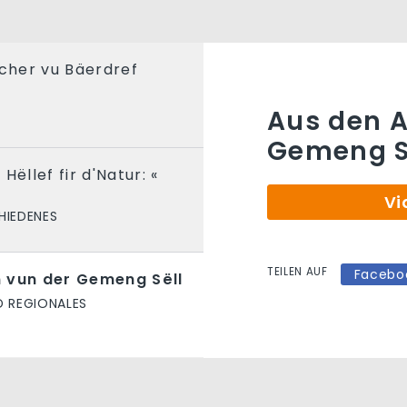
rcher vu Bäerdref
Aus den A
Gemeng S
Hëllef fir d'Natur: «
Vi
HIEDENES
TEILEN AUF
Facebo
 vun der Gemeng Sëll
D REGIONALES