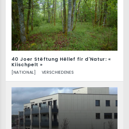
40 Joer Stëftung Hëllef fir d'Natur: «
Kiischpelt »
[NATIONAL]
VERSCHIEDENES