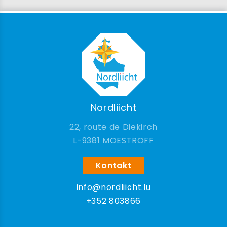
Nordliicht
22, route de Diekirch
9381 MOESTROFF
Kontakt
info@nordliicht.lu
+352 803866