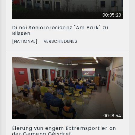
00:05:29
Di nei Senioreresidenz "Am Park" zu
Biissen
[NATIONAL]
VERSCHIEDENES
00:18:54
Éierung vun engem Extremsportler an
der Gemeng Géisdref