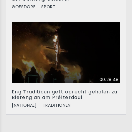
GOESDORF
SPORT
00:28:48
Eng Traditioun gëtt oprecht gehalen zu
Biereng an am Préizerdaul
[NATIONAL]
TRADITIONEN