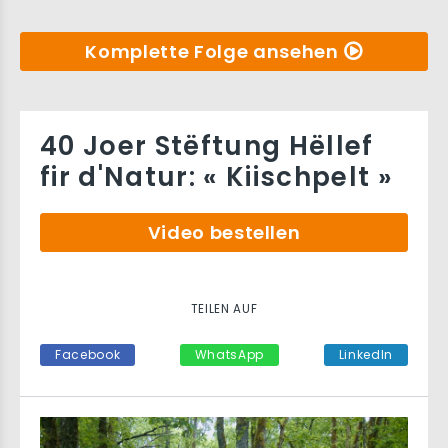
Komplette Folge ansehen
40 Joer Stëftung Hëllef
fir d'Natur: « Kiischpelt »
Video bestellen
TEILEN AUF
Facebook
WhatsApp
LinkedIn