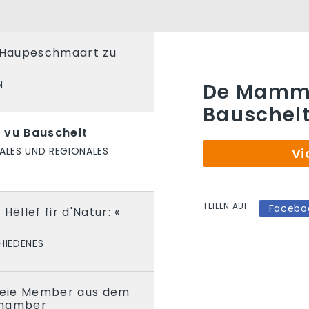
m Haupeschmaart zu
N
De Mamm
Bauschel
vu Bauschelt
ALES UND REGIONALES
Vi
TEILEN AUF
Facebo
Hëllef fir d'Natur: «
HIEDENES
 neie Member aus dem
Chamber