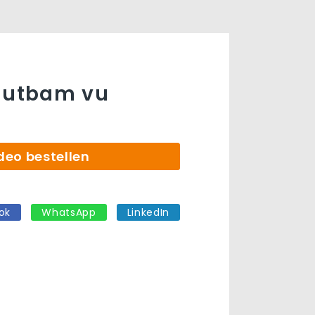
utbam vu
t
deo bestellen
ok
WhatsApp
LinkedIn