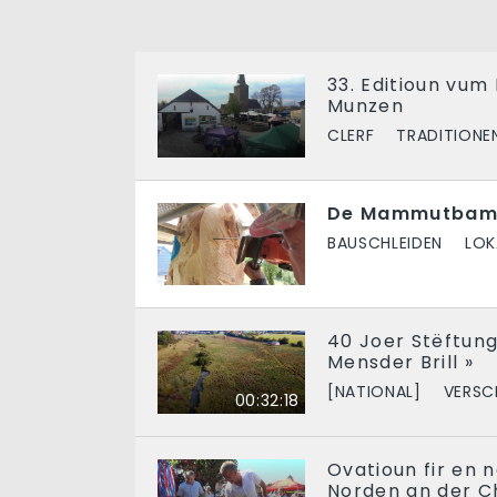
33. Editioun vu
Munzen
CLERF
TRADITIONE
De Mammutbam 
BAUSCHLEIDEN
LOK
40 Joer Stëftung 
Mensder Brill »
[NATIONAL]
VERSC
00:32:18
Ovatioun fir en
Norden an der 