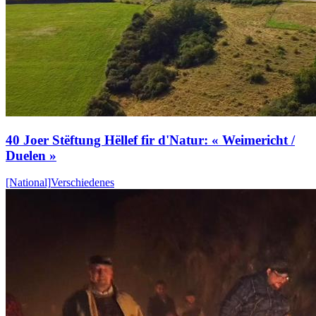
40 Joer Stëftung Hëllef fir d'Natur: « Weimericht /
Duelen »
[National]
Verschiedenes