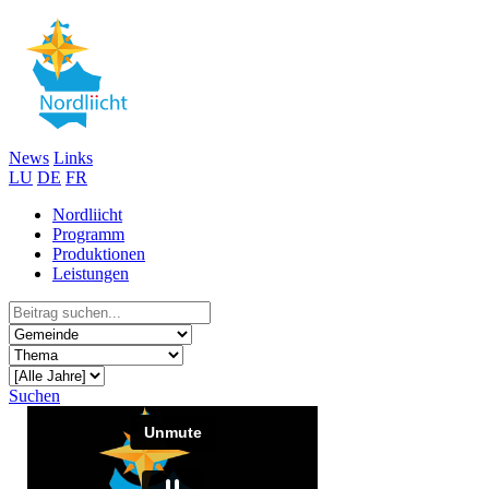
News
Links
LU
DE
FR
Nordliicht
Programm
Produktionen
Leistungen
Suchen