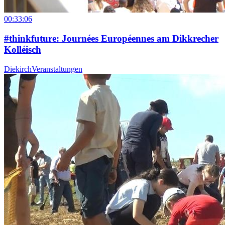
00:33:06
#thinkfuture: Journées Européennes am Dikkrecher
Kolléisch
Diekirch
Veranstaltungen