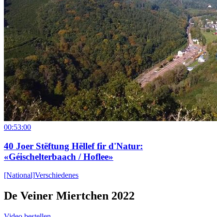
00:53:00
40 Joer Stëftung Hëllef fir d'Natur:
«Géischelterbaach / Hoflee»
[National]
Verschiedenes
De Veiner Miertchen 2022
Video bestellen