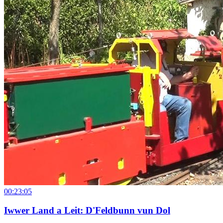
00:23:05
Iwwer Land a Leit: D'Feldbunn vun Dol