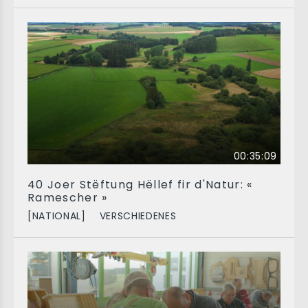
00:35:09
40 Joer Stëftung Hëllef fir d'Natur: «
Ramescher »
[NATIONAL]
VERSCHIEDENES