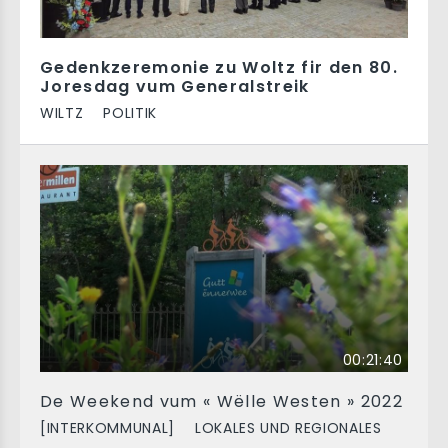
Gedenkzeremonie zu Woltz fir den 80.
Joresdag vum Generalstreik
WILTZ
POLITIK
00:21:40
De Weekend vum « Wëlle Westen » 2022
[INTERKOMMUNAL]
LOKALES UND REGIONALES