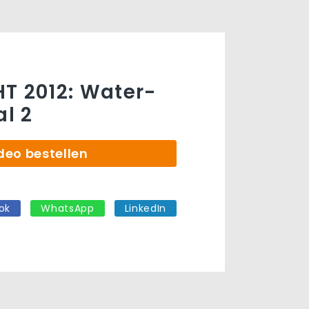
T 2012: Water-
al 2
deo bestellen
ok
WhatsApp
LinkedIn