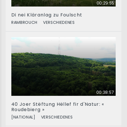
00:29:55
Di nei Kläranlag zu Foulscht
RAMBROUCH
VERSCHIEDENES
00:38:57
40 Joer Stëftung Hëllef fir d'Natur: «
Roudebierg »
[NATIONAL]
VERSCHIEDENES