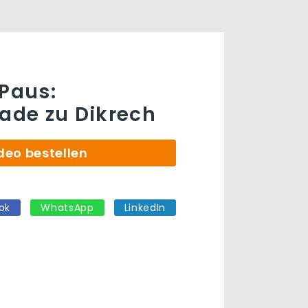
 Paus:
rade zu Dikrech
deo bestellen
ok
WhatsApp
LinkedIn