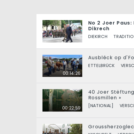
No 2 Joer Paus:
Dikrech
DIEKIRCH
TRADITI
Ausbléck op d'Fo
ETTELBRÜCK
VERSC
00:14:26
40 Joer Stëftung 
Rossmillen »
[NATIONAL]
VERSC
00:22:59
Groussherzoglec