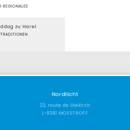
D REGIONALES
nddag zu Harel
TRADITIONEN
Nordliicht
22, route de Diekirch
9381 MOESTROFF