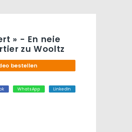
rt » - En neie
ier zu Wooltz
deo bestellen
ok
WhatsApp
LinkedIn