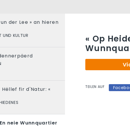
vun der Lee » an hieren
T UND KULTUR
« Op Heide
Wunnquart
dennerpäerd
N
Vi
TEILEN AUF
Facebo
Hëllef fir d'Natur: «
HIEDENES
 En neie Wunnquartier