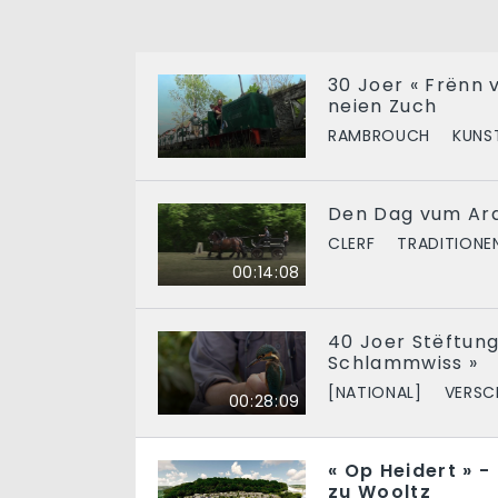
30 Joer « Frënn 
neien Zuch
RAMBROUCH
KUNS
Den Dag vum Ar
CLERF
TRADITIONE
00:14:08
40 Joer Stëftung 
Schlammwiss »
[NATIONAL]
VERSC
00:28:09
« Op Heidert » -
zu Wooltz