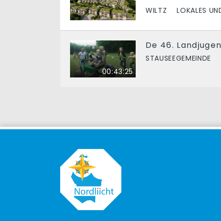
WILTZ
LOKALES UN
De 46. Landjuge
STAUSEEGEMEINDE
00:43:25