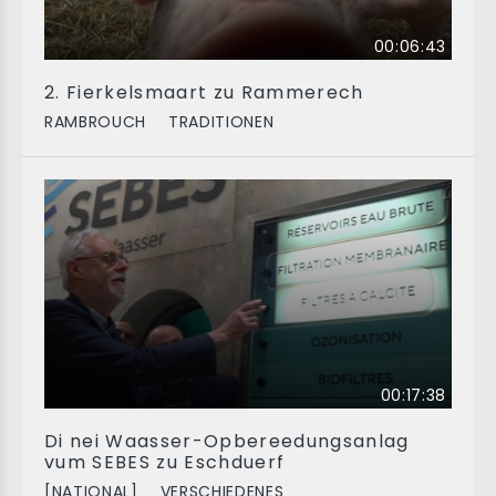
00:06:43
2. Fierkelsmaart zu Rammerech
RAMBROUCH
TRADITIONEN
00:17:38
Di nei Waasser-Opbereedungsanlag
vum SEBES zu Eschduerf
[NATIONAL]
VERSCHIEDENES