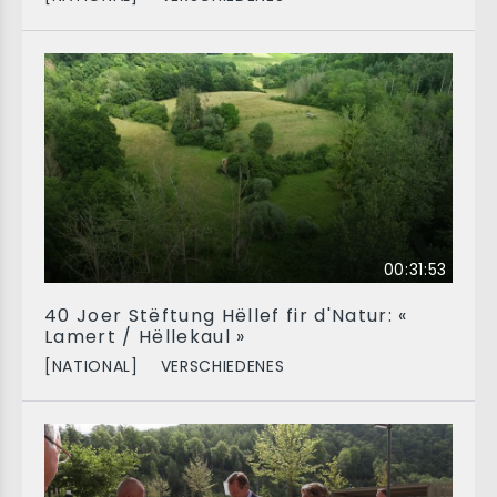
00:31:53
40 Joer Stëftung Hëllef fir d'Natur: «
Lamert / Hëllekaul »
[NATIONAL]
VERSCHIEDENES