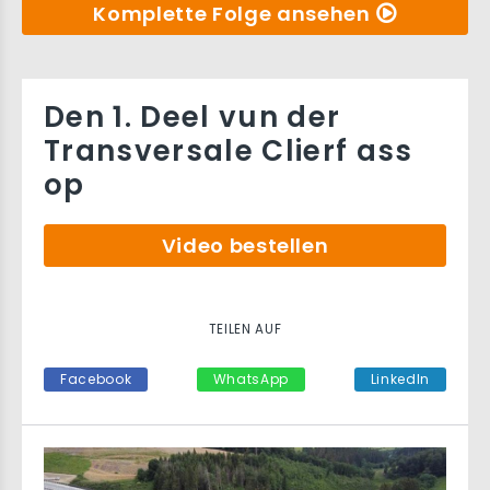
Komplette Folge ansehen
Den 1. Deel vun der
Transversale Clierf ass
op
Video bestellen
TEILEN AUF
Facebook
WhatsApp
LinkedIn