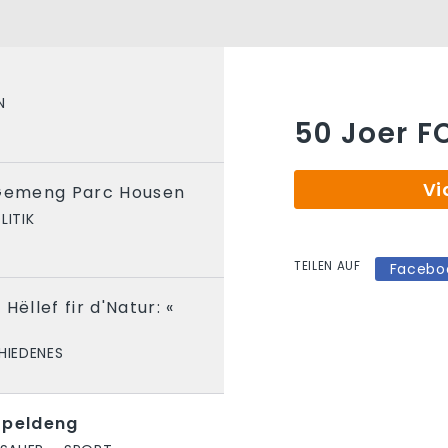
N
50 Joer F
Vi
 Gemeng Parc Housen
LITIK
TEILEN AUF
Facebo
Hëllef fir d'Natur: «
HIEDENES
rpeldeng