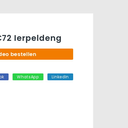
C72 Ierpeldeng
deo bestellen
ok
WhatsApp
LinkedIn