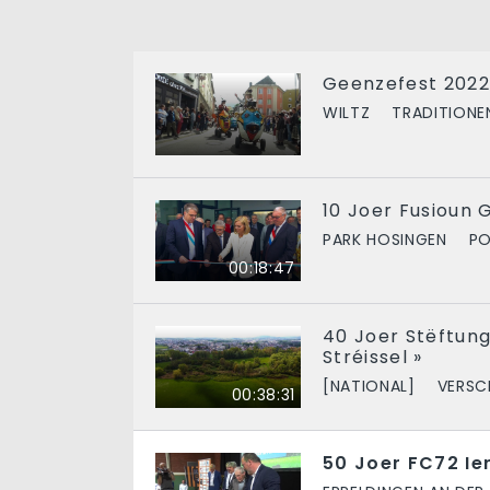
Geenzefest 2022
WILTZ
TRADITIONE
10 Joer Fusioun
PARK HOSINGEN
PO
00:18:47
40 Joer Stëftung 
Stréissel »
[NATIONAL]
VERSC
00:38:31
50 Joer FC72 Ie