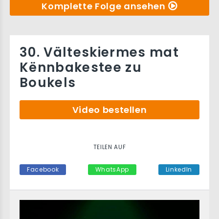
Komplette Folge ansehen
30. Välteskiermes mat
Kënnbakestee zu
Boukels
Video bestellen
TEILEN AUF
Facebook
WhatsApp
LinkedIn