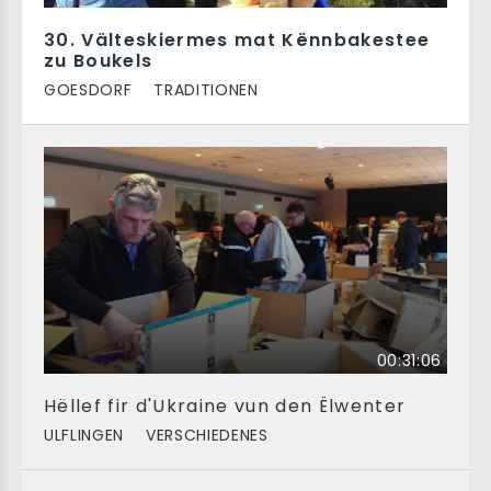
30. Välteskiermes mat Kënnbakestee
zu Boukels
GOESDORF
TRADITIONEN
00:31:06
Hëllef fir d'Ukraine vun den Ëlwenter
ULFLINGEN
VERSCHIEDENES