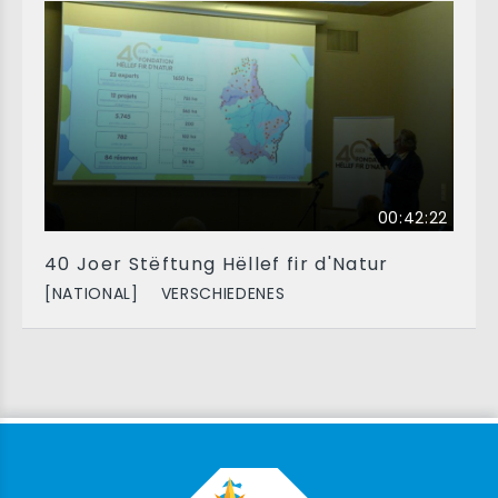
00:42:22
40 Joer Stëftung Hëllef fir d'Natur
[NATIONAL]
VERSCHIEDENES