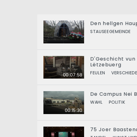
Den hellgen Haup
STAUSEEGEMEINDE
D'Geschicht vun
Lëtzebuerg
FEULEN
VERSCHIED
00:07:58
De Campus Nei Br
WAHL
POLITIK
00:15:30
75 Joer Baasten