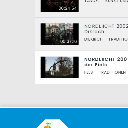
TANDEL
KUNST UND
00:24:54
NORDLIICHT 2002
Dikrech
DIEKIRCH
TRADITI
00:37:16
NORDLIICHT 200
der Fiels
FELS
TRADITIONEN