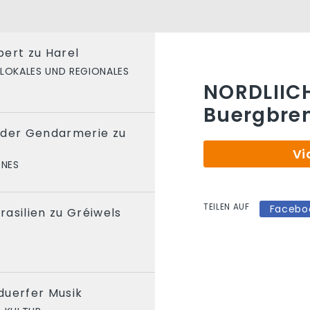
ert zu Harel
LOKALES UND REGIONALES
NORDLIICH
Buergbren
 der Gendarmerie zu
Vi
ENES
TEILEN AUF
Facebo
asilien zu Gréiwels
duerfer Musik