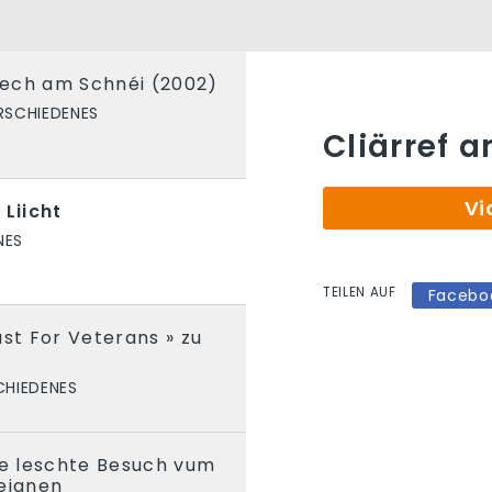
ech am Schnéi (2002)
RSCHIEDENES
Cliärref a
Vi
 Liicht
NES
TEILEN AUF
Facebo
ast For Veterans » zu
CHIEDENES
De leschte Besuch vum
eianen