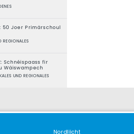
DENES
: 50 Joer Primärschoul
D REGIONALES
 Schnéispaass fir
 zu Wäiswampech
KALES UND REGIONALES
Nordliicht