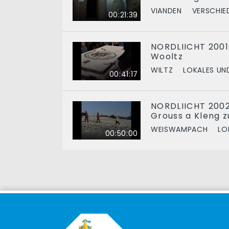
VIANDEN
VERSCHIE
00:21:39
NORDLIICHT 2001
Wooltz
WILTZ
LOKALES UN
00:41:17
NORDLIICHT 2002:
Grouss a Kleng
WEISWAMPACH
LO
00:50:00