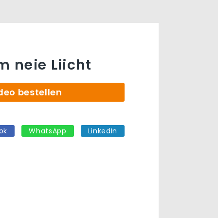
m neie Liicht
deo bestellen
ok
WhatsApp
LinkedIn