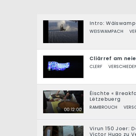
Intro: Wäiswamp
WEISWAMPACH
VE
Cliärref am neie
CLERF
VERSCHIEDE
Éischte « Breakf
Lëtzebuerg
RAMBROUCH
VERS
00:12:00
Virun 150 Joer: 
Victor Hugo zu V