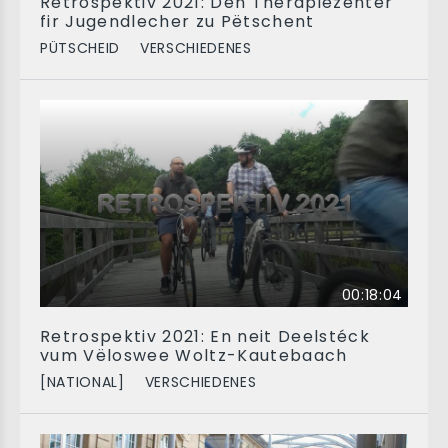
Retrospektiv 2021: Den Therapiezenter
fir Jugendlecher zu Pëtschent
PÜTSCHEID
VERSCHIEDENES
00:18:04
Retrospektiv 2021: En neit Deelstéck
vum Vëloswee Woltz-Kautebaach
[NATIONAL]
VERSCHIEDENES