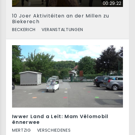
00:29:22
10 Joer Aktivitéiten an der Millen zu
Biekerech
BECKERICH
VERANSTALTUNGEN
Iwwer Land a Leit: Mam Vëlomobil
ënnerwee
MERTZIG
VERSCHIEDENES