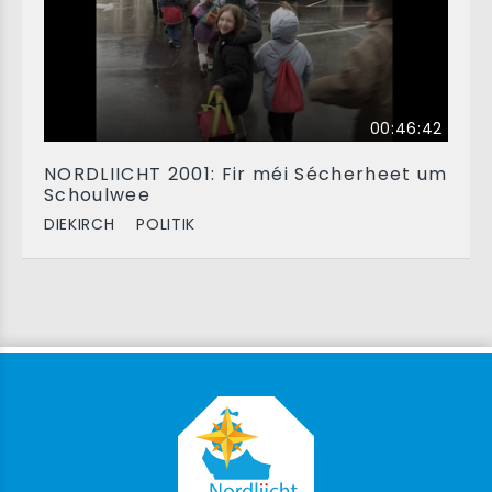
00:46:42
NORDLIICHT 2001: Fir méi Sécherheet um
Schoulwee
DIEKIRCH
POLITIK