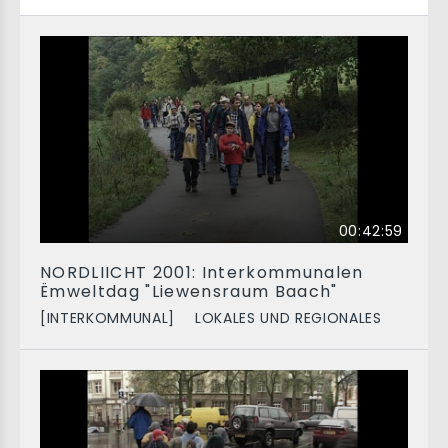
00:42:59
NORDLIICHT 2001: Interkommunalen
Ëmweltdag "Liewensraum Baach"
[INTERKOMMUNAL]
LOKALES UND REGIONALES