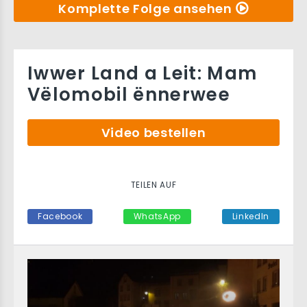
Komplette Folge ansehen
Iwwer Land a Leit: Mam
Vëlomobil ënnerwee
Video bestellen
TEILEN AUF
Facebook
WhatsApp
LinkedIn