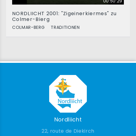
00:50:29
NORDLIICHT 2001: "Zigeinerkiermes" zu
Colmer-Bierg
COLMAR-BERG
TRADITIONEN
Nordliicht
22, route de Diekirch