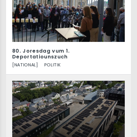
80. Joresdag vum 1.
Deportatiounszuch
[NATIONAL]
POLITIK