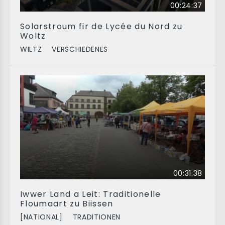
00:24:37
Solarstroum fir de Lycée du Nord zu
Woltz
WILTZ
VERSCHIEDENES
00:31:38
Iwwer Land a Leit: Traditionelle
Floumaart zu Biissen
[NATIONAL]
TRADITIONEN