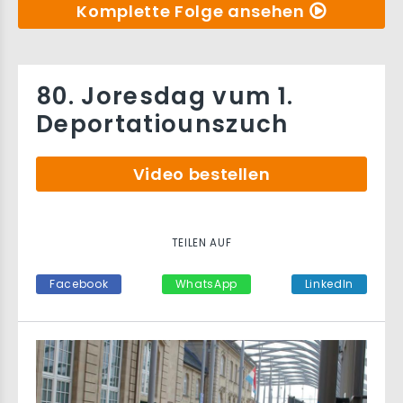
Komplette Folge ansehen
80. Joresdag vum 1.
Deportatiounszuch
Video bestellen
TEILEN AUF
Facebook
WhatsApp
LinkedIn