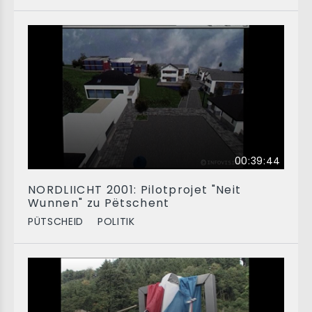
00:39:44
NORDLIICHT 2001: Pilotprojet "Neit
Wunnen" zu Pëtschent
PÜTSCHEID
POLITIK