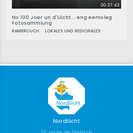
00:37:43
No 100 Joer un d'Liicht... eng eemoleg
Fotosammlung
RAMBROUCH
LOKALES UND REGIONALES
Nordliicht
22, route de Diekirch