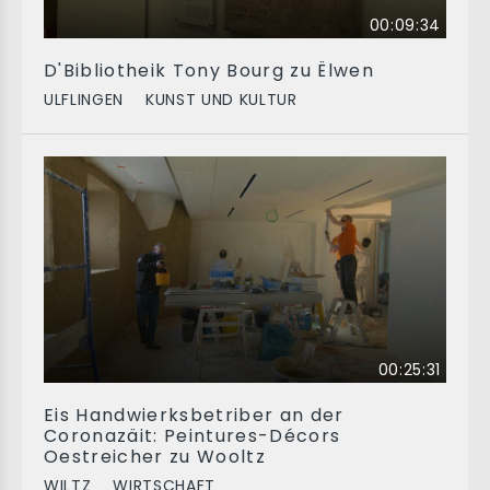
00:09:34
D'Bibliotheik Tony Bourg zu Ëlwen
ULFLINGEN
KUNST UND KULTUR
00:25:31
Eis Handwierksbetriber an der
Coronazäit: Peintures-Décors
Oestreicher zu Wooltz
WILTZ
WIRTSCHAFT