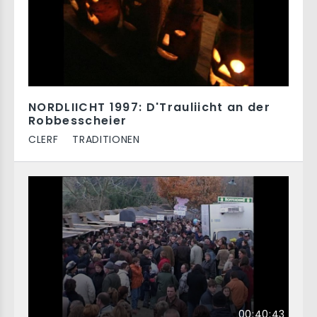
NORDLIICHT 1997: D'Trauliicht an der
Robbesscheier
CLERF
TRADITIONEN
00:40:43