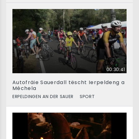
00:30:41
Autofräie Sauerdall tëscht Ierpeldeng a
Méchela
ERPELDINGEN AN DER SAUER
SPORT