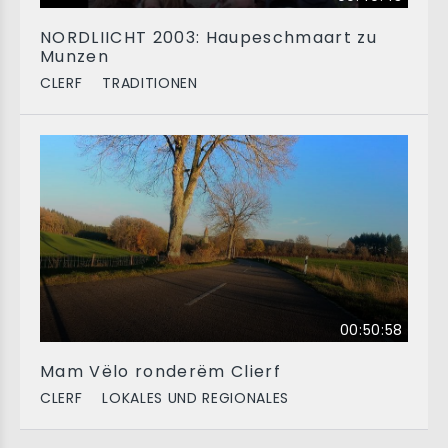
NORDLIICHT 2003: Haupeschmaart zu
Munzen
CLERF
TRADITIONEN
00:50:58
Mam Vëlo ronderëm Clierf
CLERF
LOKALES UND REGIONALES