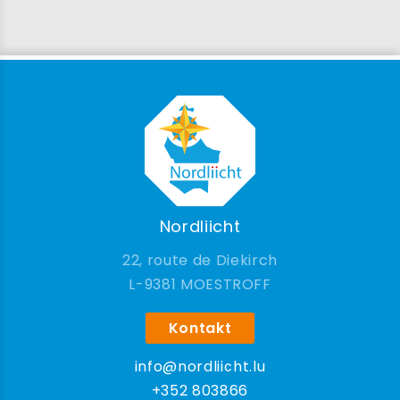
Nordliicht
22, route de Diekirch
9381 MOESTROFF
Kontakt
info@nordliicht.lu
+352 803866