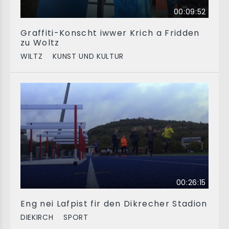
00:09:52
Graffiti-Konscht iwwer Krich a Fridden
zu Woltz
WILTZ
KUNST UND KULTUR
00:26:15
Eng nei Lafpist fir den Dikrecher Stadion
DIEKIRCH
SPORT