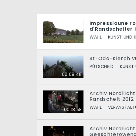
Impressioune r
d'Randschelter 
WAHL
KUNST UND 
St-Odo-Kierch v
PÜTSCHEID
KUNST 
00:08:48
Archiv Nordliich
Randschelt 2012
WAHL
VERANSTALT
00:18:58
Archiv Nordliicht
Geeschterowend