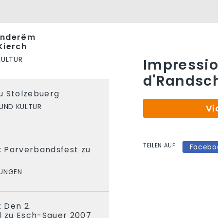
onderëm
Kierch
KULTUR
Impressi
d'Randsch
u Stolzebuerg
UND KULTUR
Vi
TEILEN AUF
Facebo
t: Parverbandsfest zu
UNGEN
: Den 2.
 zu Esch-Sauer 2007