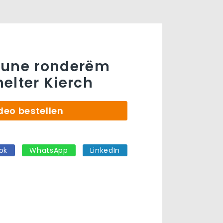
oune ronderëm
elter Kierch
deo bestellen
ok
WhatsApp
LinkedIn