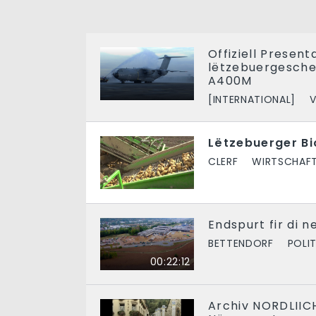
Offiziell Presen
lëtzebuergesche 
A400M
[INTERNATIONAL]
V
Lëtzebuerger B
CLERF
WIRTSCHAF
Endspurt fir di 
BETTENDORF
POLIT
00:22:12
Archiv NORDLIIC