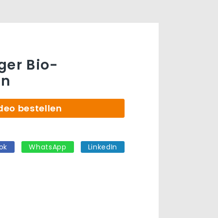
ger Bio-
en
deo bestellen
ok
WhatsApp
LinkedIn