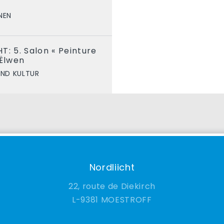
NEN
T: 5. Salon « Peinture
 Ëlwen
UND KULTUR
Nordliicht
22, route de Diekirch
9381 MOESTROFF