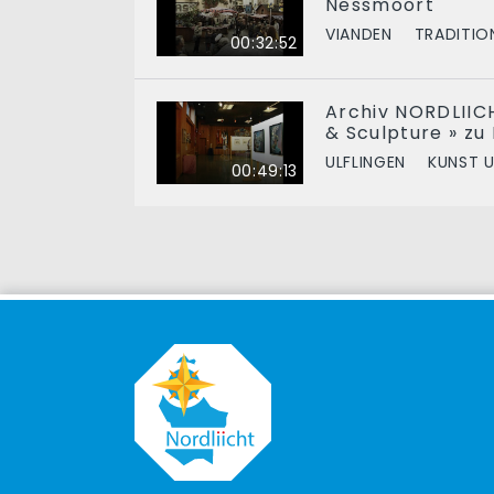
Nëssmoort
VIANDEN
TRADITIO
00:32:52
Archiv NORDLIICH
& Sculpture » zu
ULFLINGEN
KUNST 
00:49:13