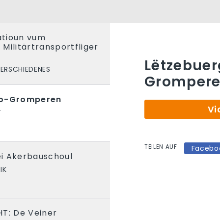
tatioun vum
Militärtransportfliger
Lëtzebuer
ERSCHIEDENES
Gromper
io-Gromperen
Vi
T
TEILEN AUF
Facebo
nei Akerbauschoul
IK
HT: De Veiner