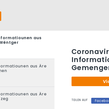
nformatiounen aus
 Wëntger
Coronavir
Informati
Gemengen
nformatiounen aus Äre
nen
Vi
nformatiounen aus Äre
rzeg
TEILEN AUF
Facebo