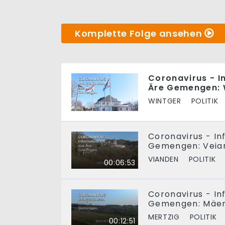
Komplette Folge ansehen
Coronavirus - I
Äre Gemengen:
WINTGER
POLITIK
Coronavirus - I
Gemengen: Veia
VIANDEN
POLITIK
00:06:53
Coronavirus - I
Gemengen: Mäe
MERTZIG
POLITIK
00:12:51