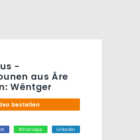
us -
ounen aus Äre
: Wëntger
deo bestellen
ok
WhatsApp
LinkedIn