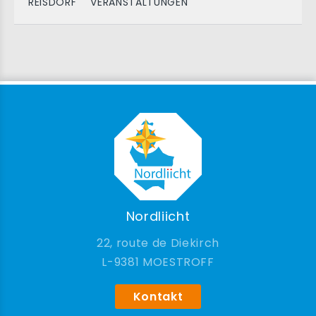
REISDORF
VERANSTALTUNGEN
Nordliicht
22, route de Diekirch
9381 MOESTROFF
Kontakt