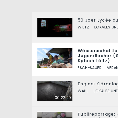
50 Joer Lycée d
WILTZ
LOKALES UN
Wëssenschaftlech
Jugendlecher (
Splash Lëltz)
ESCH-SAUER
VERA
Eng nei Kläranla
WAHL
LOKALES UN
00:22:29
Publireportage: