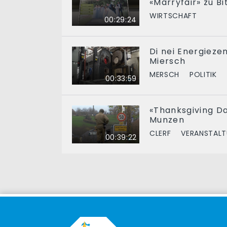
«Marryfair» zu B
WIRTSCHAFT
00:29:24
Di nei Energieze
Miersch
MERSCH
POLITIK
00:33:59
«Thanksgiving Da
Munzen
CLERF
VERANSTAL
00:39:22