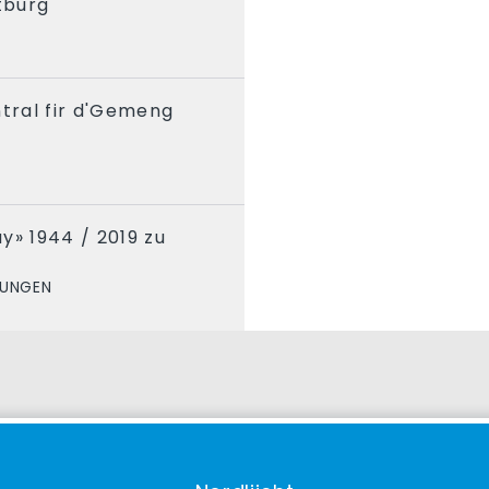
itburg
ntral fir d'Gemeng
y» 1944 / 2019 zu
TUNGEN