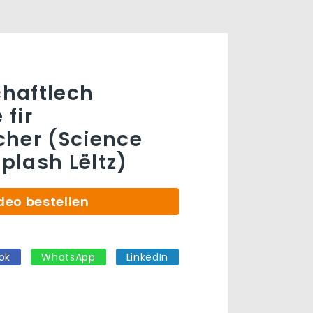
haftlech
 fir
her (Science
lash Lëltz)
deo bestellen
ok
WhatsApp
LinkedIn