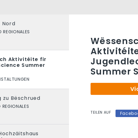
u Nord
D REGIONALES
Wëssensc
Aktivitéite
Jugendlec
 Aktivitéite fir
Science Summer
Summer Sp
NSTALTUNGEN
Vi
g zu Bëschrued
D REGIONALES
TEILEN AUF
Facebo
 Hochzäitshaus