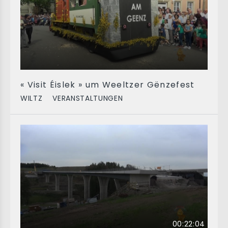
« Visit Éislek » um Weeltzer Gënzefest
WILTZ
VERANSTALTUNGEN
00:22:04