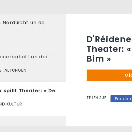
Nordliicht un de
S
D'Réidener
Theater: 
Bim »
Bauerenhaff an der
STALTUNGEN
Vi
 spillt Theater: « De
TEILEN AUF
Facebo
ND KULTUR