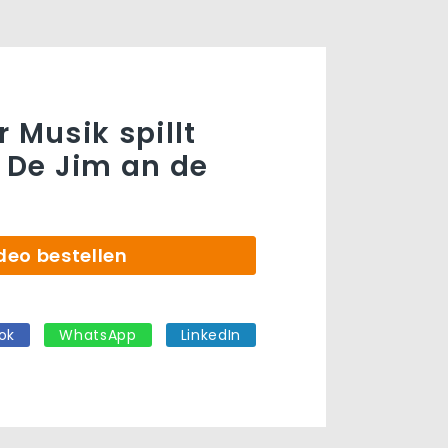
 Musik spillt
« De Jim an de
deo bestellen
ok
WhatsApp
LinkedIn