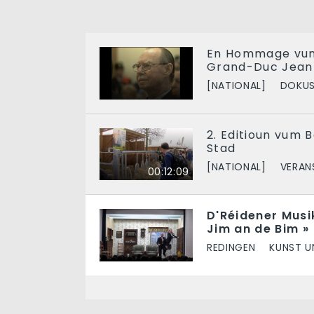
En Hommage vun 
Grand-Duc Jean
[NATIONAL]
DOKU
2. Editioun vum 
Stad
[NATIONAL]
VERAN
00:12:09
D'Réidener Musik
Jim an de Bim »
REDINGEN
KUNST U