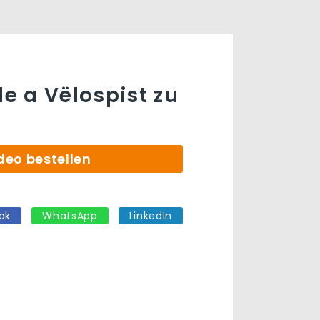
 a Vëlospist zu
deo bestellen
ok
WhatsApp
LinkedIn