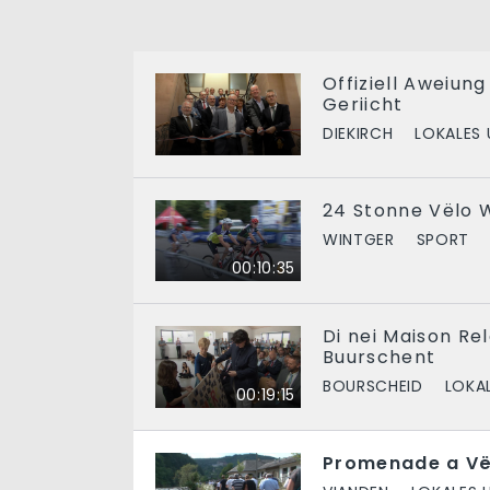
Offiziell Aweiun
Geriicht
DIEKIRCH
LOKALES 
24 Stonne Vëlo 
WINTGER
SPORT
00:10:35
Di nei Maison Re
Buurschent
BOURSCHEID
LOKA
00:19:15
Promenade a Vë