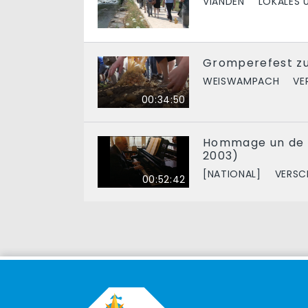
VIANDEN
LOKALES 
Gromperefest zu
WEISWAMPACH
VE
00:34:50
Hommage un de J
2003)
[NATIONAL]
VERSC
00:52:42