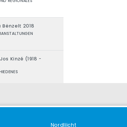
UND REGIONALES
 Bënzelt 2018
RANSTALTUNGEN
os Kinzé (1918 -
HIEDENES
Nordliicht