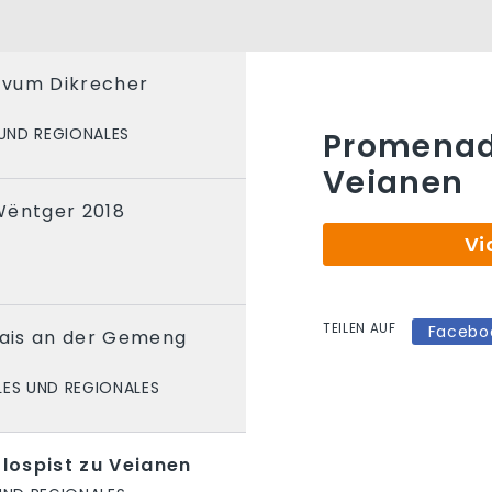
g vum Dikrecher
UND REGIONALES
Promenade
Veianen
Wëntger 2018
Vi
TEILEN AUF
Facebo
lais an der Gemeng
LES UND REGIONALES
lospist zu Veianen