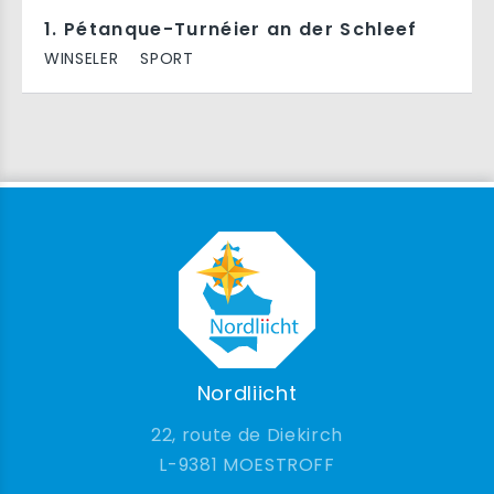
1. Pétanque-Turnéier an der Schleef
WINSELER
SPORT
Nordliicht
22, route de Diekirch
9381 MOESTROFF