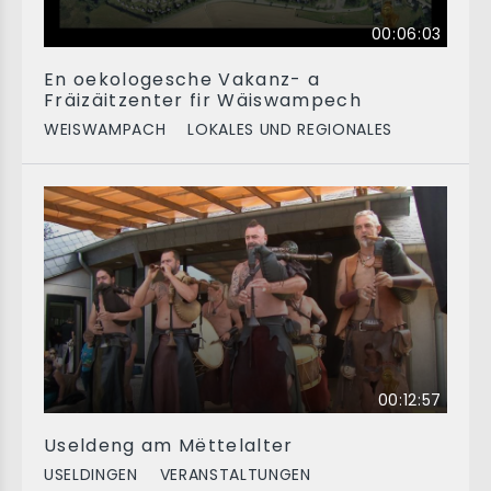
00:06:03
En oekologesche Vakanz- a
Fräizäitzenter fir Wäiswampech
WEISWAMPACH
LOKALES UND REGIONALES
00:12:57
Useldeng am Mëttelalter
USELDINGEN
VERANSTALTUNGEN