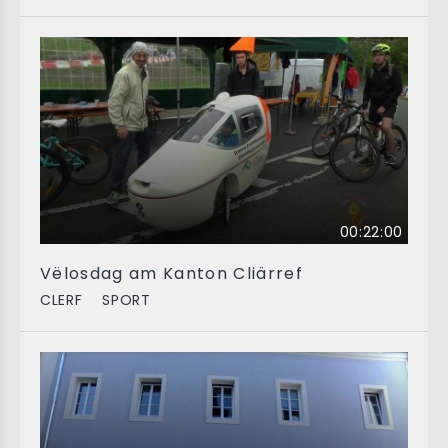
00:22:00
Vëlosdag am Kanton Cliärref
CLERF
SPORT